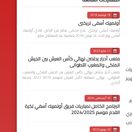
19 نوفمبر 2019
أولمبيك أسفي لريكبي
أولمبيك أسفي لريكبي بلاغ صحفي ينظم فرع الركبي لنادي أولمبيك
أسفي يوم الاحد 24 نونبى 2019 بمناسبة عيد الاستقلال بملع…
11 مايو 2022
ملعب أدرار يحتضن نهائي كأس العرش بين الجيش
الملكي والمغرب التطواني
رات
ملعب أدرار يحتضن نهائي كأس العرش بين الجيش الملكي والمغرب
ريز
التطواني نهائي مسابقة كأس العرش لموسم 2019 2022 بمدينة
أكادي…
10 أغسطس 2024
.
البرنامج الكامل لمباريات فريق أولمبيك أسفي لكرة
القدم موسم 2024/2025
وزي
احب
10 يونيو 2022