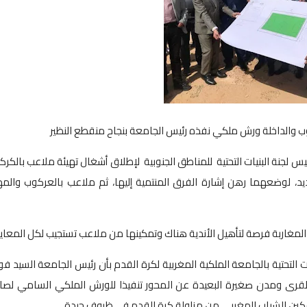
كوب والداخلة ورش ملكي نفذه رئيس الجامعة بنجاح منقطع النظير
ئيس لجنة البنيات التحتية للمناطق الجنوبية لإطلاق أشغال تهيئة ملاعب بالكرك
ديد، لوضعهما رهن إشارة الفرق المنتمية إليها، ثم ملاعب بالعركوب والمه
 المغاربة فرصة لتأهيل الأندية هناك وتمكينها من ملاعب تستجيب لكل المعايير
ت التحتية بالجامعة الملكية المغربية لكرة القدم بأن رئيس الجامعة السيد ف
القرى ومدن صغيرة البعيدة عن المحور تنفيذا للورش الملكي السامي لص
وتمكين الشباب المغربي من مزاولة كرة القدم في ظروف جيدة.