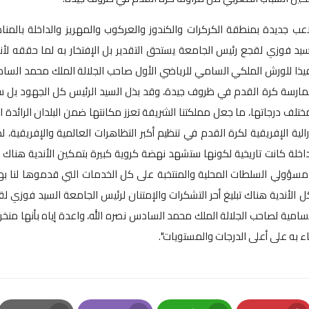
اعب جديدة بمنطقة الكركرات والكندوز والعركوب والمهريز والداخلة بالمن
 السيد فوزي لقجع رئيس الجامعة يستحق التقدير بل الإفتخار به لما حققه لأن
يذا للورش الملكي السامي للرياضي الأول صاحب الجلالة الملك محمد الس
ن ممارسة كرة القدم في ظروف جيدة، وقد بذل السيد الرئيس كل الجهود بل 
تلف درجاتها، ما جعل مملكتنا الشريفة تعزز مكانتها ضمن البلدان الرائدة ا
ية الإفريقية لكرة القدم في تنظيم أكبر التظاهرات العالمية والإفريقية، ل
الداخلة كانت تاريخية لكونها ستشهد نهضة كروية كبيرة بتمكين الأندية هناك
 مسؤولي السلطات المحلية والمنتخبة على كل الخدمات التي قدموها لنا ب
 الأندية هناك تبليغ أحر التشكرات والإمتنان لرئيس الجامعة السيد فوزي ل
سامية لصاحب الجلالة الملك محمد السادس نصره الله، واعدة إياه بأنها منخ
ء به على أعلى الدرجات والمستويات".