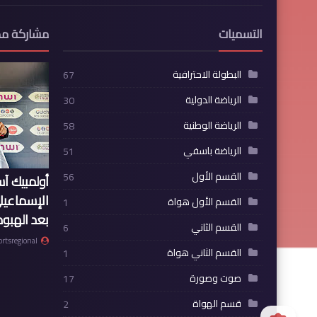
التسميات
مشاركة مم
البطولة الاحترافية
67
الرياضة الدولية
30
الرياضة الوطنية
58
الرياضة باسفي
51
القسم الأول
56
أولمبيك آ
الإسماعيل
القسم الأول هواة
1
بعد الهبوط
القسم الثاني
6
ortsregional
القسم الثاني هواة
1
صوت وصورة
17
قسم الهواة
2