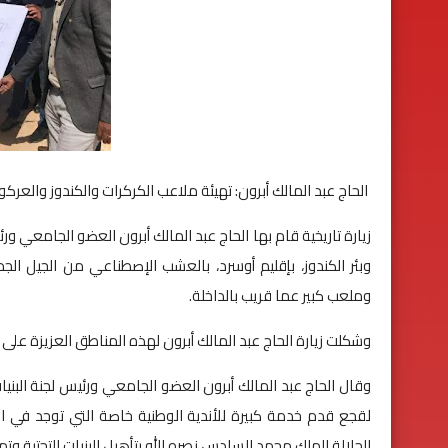
الحاج عبد المالك أبرون: تهيئة ملاعب الكركرات والكندوز والعر
زيارة تاريخية قام بها الحاج عبد المالك أبرون العضو الجامعي ور
وبئر الكندوز، بإقليم أوسرد، بالعشب الإصطناعي من الجيل الج
وملعب كبير عما قريب بالداخلة.
وشكلت زيارة الحاج عبد المالك أبرون لهذه المناطق العزيزة على
وقال الحاج عبد المالك أبرون العضو الجامعي ورئيس لجنة البنيا
لقجع قدم خدمة كبيرة للأندية الوطنية خاصة التي توجد في 
الجلالة الملك محمد السادس نصره الله بتأهيل البنيات التحتية 