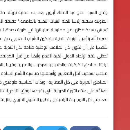
وقال السيد الحاج عبد المالك أبرون بعد بدء عملية تهيئة مل
الجنوبية بصفته رئيسا للجنة البنيات التحتية بالجامعة:" حقيقة
تعيش بعيدة مكنها من ممارسة مبارياتها في ظروف جيدة، تنف
نصره الله، بتأهيل البنيات التحتية وتمكين الشباب المغربي م
شخصيا على أن تكون كل الملاعب الوطنية متاحة لكل الأندية بمخ
تحظى بثقة الإتحاد الدولي لكرة القدم وأيضا من قبل الكونفدرال
زيارتنا لمناطق الكركرات والكندوز والعركوب والمهريز وقريبا ب
ملاعب تستجيب لكل المعايير، وأستغلها مناسبة لأشكر السادة
المناطق العزيزة على كل المغاربة، وبذات المناسبة طوقتني كل
وهنأته على هذه الثورة الكروية التي يقودها وفق التوجهات ال
معه في كل التوجهات الرامية إلى تطوير المنتوج الكروي والإرتقا