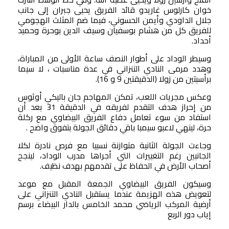
خوان كارلوس غاريدو قائد الفريق يحيى جبران إلى جانب
جلال الداودي وأيمن الحسوني، فيما ضم المثلث الهجومي
للفريق كل من هشام بوسفيان وسيف الدين بوحرة وحميد
أحداد.
وسيطر الوداد على أطوار النصف ساعة الأولى من المباراة،
وهدد مرمى النادي التنزاني في عدة مناسبات ، لا سيما
برأسيتين من زولا (الدقيقتين 9 و 16).
وعكس مجريات اللعب، تمكن المهاجم جان باليكي أوثوس
من إحراز هدف التقدم لفريقه في الدقيقة 31 بعد أن
استفاد من سوء تعامل دفاع الفريق البيضاوي مع ركلة
حرة، لينهي لاعبو سيمبا باقي دقائق الجولة بتفوق واضح .
وجاءت الجولة الثانية متوازنة نسبيا مع فرص نادرة لكلا
الجانبين رغم التغييرات التي أجراها مدرب الوداد، لينجح
أصحاب الأرض في الحفاظ على تقدمهم بهدف نظيف.
وسيكون الفريق البيضاوي الجمعة المقبل مع موعد
لتعويض هذه الهزيمة عندما يستقبل النادي التنزاني على
أرضية المركب الرياضي محمد الخامس بالدار البيضاء برسم
إياب دور الربع