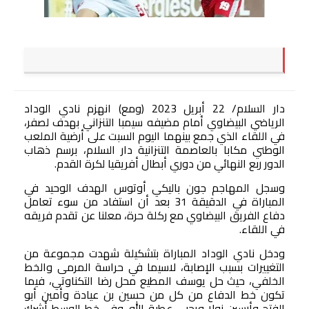
صوت وصورة
دار السلام/ 22 أبريل 2023 (ومع) انهزم نادي الوداد
الرياضي البيضاوي أمام مضيفه سيمبا التنزاني بهدف لصفر،
في اللقاء الذي جمع بينهما اليوم السبت على أرضية الملعب
الوطني مكابا بالعاصمة التنزانية دار السلام، برسم ذهاب
الدور ربع النهائي من دوري أبطال أفريقيا لكرة القدم.
وسجل المهاجم جون باليكي أوتوس الهدف الوحيد في
المباراة في الدقيقة 31 بعد أن استفاد من سوء تعامل
دفاع الفريق البيضاوي مع ركلة حرة، معلنا عن تقدم فريقه
في اللقاء.
ودخل نادي الوداد المباراة بتشكيلة شهدت مجموعة من
التغييرات بسبب الإصابة، لاسيما في حراسة المرمى والخط
الخلفي، حيث حل يوسف المطيع محل رضا التكناوتي، فيما
تكون خط الدفاع من كل من حسين بن عيادة وأمين أبو
الفتح وأرسين زولا ويحيى عطية الله. وفي خط الوسط أشرك