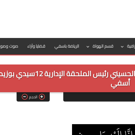
رافية
قسم الهواة
الرياضة باسفي
قضايا وآراء
صوت وصور
تعزية في وفاة والدة مروان العراقي الحسيني رئيس الملحقة الإدارية 12سيدي بوزي
أسفي
الحجم