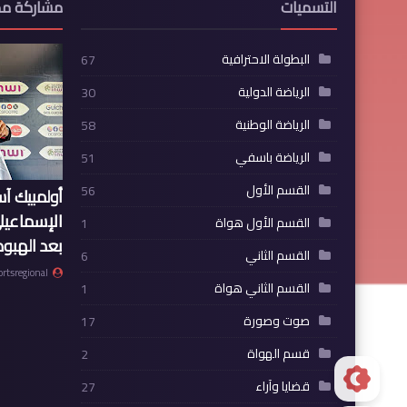
التسميات
مشاركة مم
البطولة الاحترافية
67
الرياضة الدولية
30
الرياضة الوطنية
58
الرياضة باسفي
51
القسم الأول
56
أولمبيك آ
الإسماعيل
القسم الأول هواة
1
بعد الهبوط
القسم الثاني
6
ortsregional
القسم الثاني هواة
1
صوت وصورة
17
قسم الهواة
2
قضايا وآراء
27