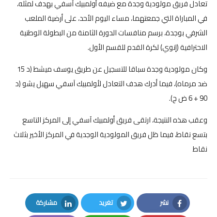
تعادل فريق مولودية وجدة مع ضيفه أولمبيك آسفي بهدف لمثله،
في المباراة التي جمعتهما، مساء اليوم الأحد، على أرضية الملعب
الشرفي بوجدة، برسم منافسات الدورة الثامنة من البطولة الوطنية
الاحترافية (إنوي) لكرة القدم للقسم الأول.
وكان مولودية وجدة سباقا للتسجيل عن طريق يوسف ميشط (د 15
ضد مرماه)، فيما أدرك هدف التعادل لأولمبيك آسفي سهيل يشو (د
90 + 6 ض ج).
وعقب هذه النتيجة، ارتقى فريق أولمبيك آسفي إلى المركز التاسع
بتسع نقاط، فيما ظل فريق المولودية الوجدية في المركز الأخير بثلاث
نقاط
نشر
تغريد
مشاركة
LinkedIn
Twitter
Facebook