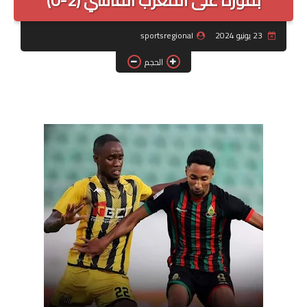
بفوزه على المغرب الفاسي (2-0)
القسم الأول
23 يونيو 2024
sportsregional
القسم الثاني
الحجم
قسم الهواة
القسم الأول هواة
القسم الثاني هواة
الرياضة باسفي
قضايا وآراء
صوت وصورة