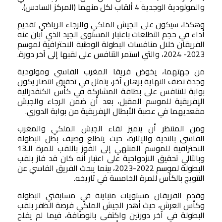
والمولودية الوجدية 4 ألقاب لكل منهما (المركز السادس).
وهكذا، سيكون على الجيش الملكي والرجاء الرياضي تقديم
أداء في حجم التطلعات باعتبار المستوى الجيد الذي أبان عنه
الفريقان خلال منافسات البطولة الوطنية الاحترافية لموسم
2023- 2024، والتي استمر التنافس على لقبها إلى آخر دورة.
من جهتهما، يخوض فريقا المغرب الفاسي ومولودية
وجدة نصف النهاية برهان آخر، يتمثل في تحقيق انتصار يكون
بوابة للتنافس على بطاقة المشاركة في كأس الكنفدرالية
الإفريقية للموسم المقبل، بعد أن ضمن الرجاء والجيش
مقعديهما في عصبة الأبطال الإفريقية من بوابة الدوري.
ومن المنتظر أن يتميز لقاء الجيش الملكي والمغرب
الفاسي بالندية والإثارة، حيث يتطلع وصيف بطل البطولة
الاحترافية للموسم المنتهي إلى الفوز باللقب للمرة الـ13
وبالتالي تحقيق الازدواجية على اعتبار أنه كان قد فاز بلقب
البطولة لموسم 2022-2023، بينما يبحث الفريق الفاسي عن
التتويج بالكأس للمرة الخامسة في تاريخه.
وقدم الفريقان مستويات متباينة في مسابقتي البطولة
وكأس العرش، حيث أهدر الجيش الملكي فرصة الظفر بلقب
البطولة في آخر دورتين واكتفى بالوصافة، فيما لم يفلح