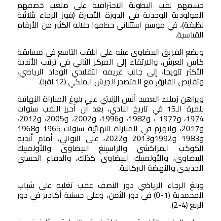
حسمهم لقب البطولة الاحترافية على ملعب خصمهم
المولودية الوجدية في الدورة الأخيرة (فوز الرجاء بثلاثية
نظيفة)، في موسم استثنائي حطموا خلاله الكثير من الأرقام
القياسية.
ويضع الفريق البيضاوي عينه على اللقب التاسع في مسابقة
كأس العرش، والارتقاء إلى المركز الثاني في ترتيب الأندية
الأكثر تتويجا، إلى جانب غريمه التقليدي الوداد الرياضي،
وتقليص الفارق مع المتصدر الجيش الملكي (12 لقبا).
ويراهن زملاء العميد أنس الزنيتي على بلوغ المباراة النهائية
للمرة الـ15 في تاريخ النادي، بعد أن أحرز اللقب سنوات
1974، و1977 ، و1982، و1996، و2002، و2005، و2012،
و2017، وانهزم في المباراة النهائية سنوات 1965 و1968
و1983 و1992و2013 و2022، على التوالي، أمام أندية
الكوكب المراكشي والراسينغ البيضاوي والأولمبيك
البيضاوي، والأولمبيك البيضاوي كذلك، والدفاع الحسني
الجديدي والنهضة البركانية.
وبلغ الرجاء الرياضي دور النصف عقب تغلبه على شباب
المحمدية (1-0) في دور الثمن، وعلى حسنية أكادير في دور
الربع (4-2).