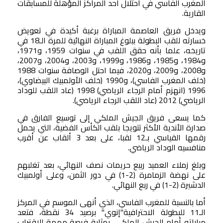
المغرب الفاسي في احتلال أحد المراكز المؤهلة للمسابقات
القارية.
ويدخل فريق العاصمة المباراة برغبة أكيدة في تعويض
خسارته للقب البطولة ببلوغ المباراة النهائية للمرة الـ18 في
تاريخه، علما بأنه حقق اللقب في سنوات 1959، و1971،
و1984، و1985، و1986، و1999، و2003، و2004، و2007،
و2008، و2009، و2020، فيما احتل الوصافة سنوات 1988
(خلف المغرب الفاسي)، و1990 (خلف الأولمبيك البيضاوي)،
1996 (انهزم أمام الرجاء الرياضي) 1998 (عاد اللقب للوداد
الرياضي) 2012 (عاد اللقب الرجاء الرياضي).
كما يسعى فريق الجيش الملكي إلى توسيع الفارق في
صدارة الأندية الأكثر تتويجا بلقب الكأس الفضية، التي يحمل
رقمها القياسي بـ12 لقبا، على بعد 3 ألقاب عن أقرب
منافسيه الوداد الرياضي.
وبلغ زملاء العميد ربيع حريمات نصف النهائي، بعد تغلبهم
على نهضة الزمامرة (2-1) في دور الثمن، وعلى أولمبيك
الدشيرة (2-1) في ربع النهائي.
أما بالنسبة للمغرب الفاسي، الذي أنهى الموسم في المركز
الـ11 للبطولة الاحترافية"إنوي" برصيد 34 نقطة، فتعد
مباراته أمام الجيش الملكي، بمثابة فرصة مهمة للاقتراب