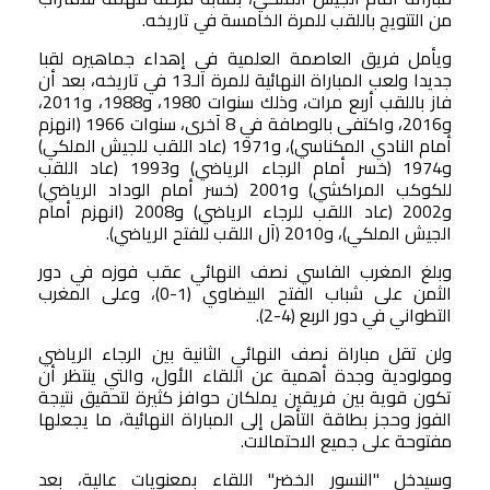
من التتويج باللقب للمرة الخامسة في تاريخه.
ويأمل فريق العاصمة العلمية في إهداء جماهيره لقبا
جديدا ولعب المباراة النهائية للمرة الـ13 في تاريخه، بعد أن
فاز باللقب أربع مرات، وذلك سنوات 1980، و1988، و2011،
و2016، واكتفى بالوصافة في 8 آخرى، سنوات 1966 (انهزم
أمام النادي المكناسي)، و1971 (عاد اللقب للجيش الملكي)
و1974 (خسر أمام الرجاء الرياضي) و1993 (عاد اللقب
للكوكب المراكشي) و2001 (خسر أمام الوداد الرياضي)
و2002 (عاد اللقب للرجاء الرياضي) و2008 (انهزم أمام
الجيش الملكي)، و2010 (آل اللقب للفتح الرياضي).
وبلغ المغرب الفاسي نصف النهائي عقب فوزه في دور
الثمن على شباب الفتح البيضاوي (1-0)، وعلى المغرب
التطواني في دور الربع (4-2).
ولن تقل مباراة نصف النهائي الثانية بين الرجاء الرياضي
ومولودية وجدة أهمية عن اللقاء الأول، والتي ينتظر أن
تكون قوية بين فريقين يملكان حوافز كثيرة لتحقيق نتيجة
الفوز وحجز بطاقة التأهل إلى المباراة النهائية، ما يجعلها
مفتوحة على جميع الاحتمالات.
وسيدخل "النسور الخضر" اللقاء بمعنويات عالية، بعد