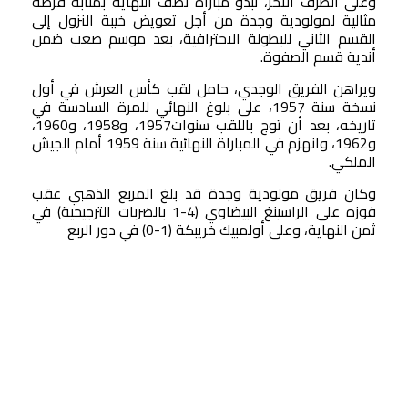
وعلى الطرف الآخر، تبدو مباراة نصف النهاية بمثابة فرصة
مثالية لمولودية وجدة من أجل تعويض خيبة النزول إلى
القسم الثاني للبطولة الاحترافية، بعد موسم صعب ضمن
أندية قسم الصفوة.
ويراهن الفريق الوجدي، حامل لقب كأس العرش في أول
نسخة سنة 1957، على بلوغ النهائي للمرة السادسة في
تاريخه، بعد أن توج باللقب سنوات1957، و1958، و1960،
و1962، وانهزم في المباراة النهائية سنة 1959 أمام الجيش
الملكي.
وكان فريق مولودية وجدة قد بلغ المربع الذهبي عقب
فوزه على الراسينغ البيضاوي (4-1 بالضربات الترجيحية) في
ثمن النهاية، وعلى أولمبيك خريبكة (1-0) في دور الربع