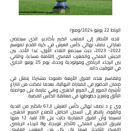
صوت وصورة
الرباط 22 يونيو 2024/ومع/
تتجه الأنظار إلى الملعب الكبير بأكادير، الذي سيحتضن
مباراتي نصف نهائي كأس العرش في كرة القدم لموسم
2022- 2023، حيث سيجمع اللقاء الأول، غدا الأحد، بين
الجيش الملكي والمغرب الفاسي (الثامنة مساء)، والثاني
بين الرجاء الرياضي ومولودية وجدة، يوم 25 يونيو الجاري
في التوقيت ذاته.
وتتقاسم هذه الفرق الأربعة طموحا مشتركا يتمثل في
ضمان الحضور في المباراة النهائية، بعدما تمكنت من انتزاع
تأشيرة المرور إلى المربع الذهبي، وهي عازمة على مواصلة
التألق وتعزيز حظوظها في معانقة الكأس الفضية.
وي ع د نصف نهائي كأس العرش الـ67 بالكثير من الندية
والقوة، بالنظر إلى السجل الحافل لأضلاع المربع الذهبي،
لاسيما وأن الفرق المتبارية حازت على 28 لقبا، 12 منها
لفريق الجيش الملكي (الأكثر تتويجا)، و8 للرجاء الرياضي
(المركز الثالث)، فيما نال كل من المغرب الفاسي