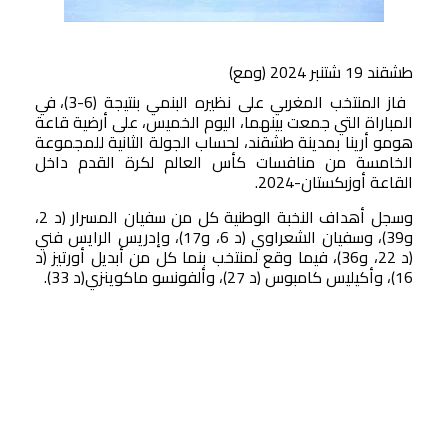
صوت وصورة
طشقند 19 شتنبر 2024 (ومع)
فاز المنتخب المغربي على نظيره البنمي بنتيجة (6-3)، في
المباراة التي جمعت بينهما، اليوم الخميس، على أرضية قاعة
هومو أرينا بمدينة طشقند، لحساب الجولة الثانية للمجموعة
الخامسة من منافسات كأس العالم لكرة القدم داخل
القاعة أوزبكستان-2024.
وسجل أهداف النخبة الوطنية كل من سفيان المسرار (د 2،
و39)، وسفيان الشعراوي (د 6، و17)، وإدريس الرايس فني
(د 22، و36)، فيما وقع لمنتخب بنما كل من أبديل أورتيز (د
16)، وأكيليس كامبوس (د 27)، وألفونسو ماكوينزي(د 33).