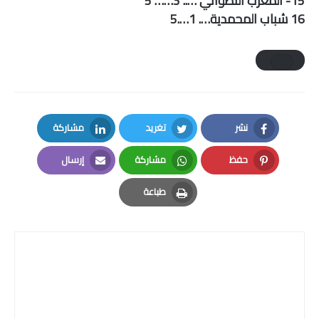
15- المغرب التطواني ….. 3…… 5
16 شباب المحمدية…. 1….5
نشر
تغريد
مشاركة
LinkedIn
Twitter
Facebook
حفظ
مشاركة
إرسال
Email
Whatsapp
Pinterest
طباعة
Print