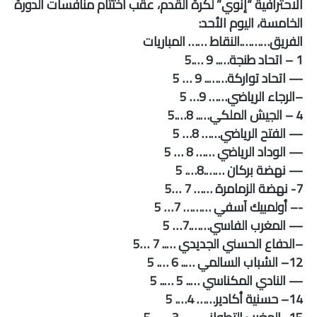
الاحترافية “إنوي” لكرة القدم، عقب اختتام منافسات الدورة
الخامسة، اليوم الأحد:
الفريق……….النقاط …… المباريات
1 – اتحاد طنجة….. 9 ….5
— اتحاد تواركة…….. 9 … 5
–الرجاء الرياضي…… 9… 5
4 – الجيش الملكي….. 8….5
— الفتح الرياضي…… 8… 5
— الوداد الرياضي …… 8 … 5
— نهضة بركان …….8…. 5
7- نهضة الزمامرة …… 7 …5
-– أولمبيك آسفي ……… 7… 5
— المغرب الفاسي…….7… 5
–الدفاع الحسني الجديدي ….. 7 …5
12– الشباب السالمي ….. 6 …. 5
— النادي المكناسي ….. 5 ….. 5
14– حسنية أكادير…… 4…. 5