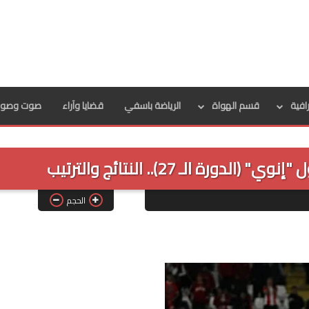
رافية
قسم الهواة
الرياضة باسفي
قضايا وآراء
صوت وصور
رة الـ 27).. النتائج والترتيب
الحجم