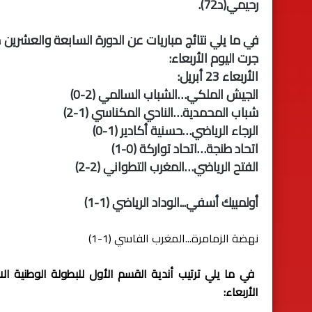
رحيمي(د72).
في ما يلي نتائج مباريات عن الدورة السابعة والعشرين م
جرت اليوم الأربعاء:
الأربعاء 23 أبريل:
الجيش الملكي…الشباب السالمي (2-0)
شباب المحمدية…النادي المكناسي (1-2)
الرجاء الرياضي…حسنية أكادير (1-0)
اتحاد طنجة…اتحاد تواركة (0-1)
الفتح الرياضي…المغرب التطواني (2-2)
أولمبيك أسفي...الوداد الرياضي (1-1)
نهضة الزمامرة...المغرب الفاسي (1-1)
الأربعاء: