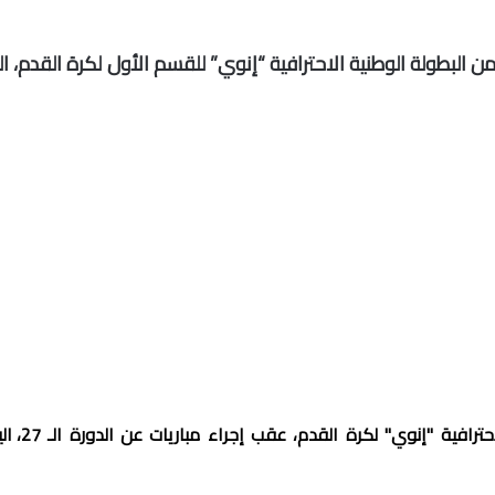
ن البطولة الوطنية الاحترافية “إنوي” للقسم الأول لكرة القدم، ال
في ما يلي ترتيب أندية القسم الأول للبطولة الوطنية الاحتراف