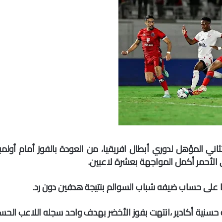
اني المؤهل لدوري أبطال افريقيا، من العودة بالفوز أمام أولمب
ي الأحمر أكمل المواجهة بعشرة لاعبين.
 على حساب ضيفه شباب السوالم بنتيجة هدفين دون رد.
حسنية أكادير ،انتهت بفوز الأخضر بهدف واحد سجله اللاعب الحس