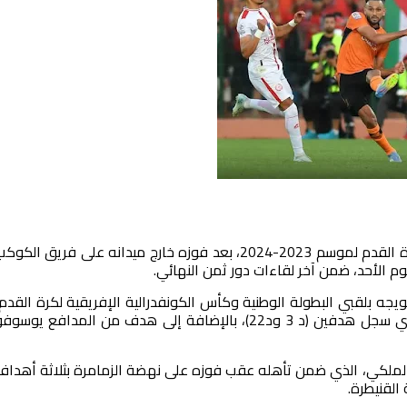
تأهل فريق نهضة بركان إلى ربع نهائي كأس العرش لكرة القدم لموسم 2023-2024، بعد فوزه خارج ميدانه على فريق الكو
وم الأحد، ضمن آخر لقاءات دور ثمن النهائي.
ويجه بلقبي البطولة الوطنية وكأس الكونفدرالية الإفريقية لكرة القدم،
وقد حسم المباراة بفضل تألق اللاعب يوسف مهري الذي سجل هدفين (د 3 ود22)، بالإضافة إلى هدف من المدافع يوسو
الملكي، الذي ضمن تأهله عقب فوزه على نهضة الزمامرة بثلاثة أهداف