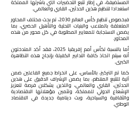
المستضيفة، في إطار تتبع التحضيرات التي باشرتها المملكة
استعدادا لتنظيم هذين الحدثين، القاري والعالمي.
فبخصوص تنظيم كأس العالم 2030، تم بحث مختلف المحاور
المتعلقة بالملاعب والبنيات التحتية والتأهيل الحضري، بما
يضمن الاستجابة للمعايير المطلوبة في كل محور من هذه
المحاور.
أما بالنسبة لكأس أمم إفريقيا 2025، فقد أكد المتدخلون
أنه سيتم اتخاذ كافة التدابير الكفيلة بإنجاح هذه التظاهرة
الكبرى.
كما تم التركيز، بالأساس، على انخراط جميع الفاعلين ضمن
آلية للتتبع المنتظم، بما يضمن الإشراف الدقيق على هذين
الحدثين، القاري والعالمي، واللذين يشكلان فرصة لتعزيز
الإشعاع الدولي للمملكة، وتثمين مؤهلاتها الاقتصادية
والثقافية والسياحية، وبث دينامية جديدة في الاقتصاد
الوطني.