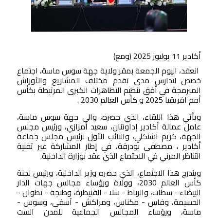
صوت وصورة
أكادير 11 يوليوز 2025 (ومع)
انعقد، اليوم الجمعة بمقر ولاية جهة سوس ماسة، اجتماع
خصص لتدارس مدى تقدم مختلف المشاريع والأوراش
المبرمجة في أفق تنظيم التظاهرات الكبرى المرتبطة بكأس
أمم افريقيا 2025 و كأس العالم 2030 .
ويأتي هذا اللقاء، الذي حضره، والي جهة سوس ماسة،
عامل عمالة أكادير إداوتنان، سعيد أمزازي، ورئيس مجلس
الجهة، كريم اشنكلي، والنائب الأول لرئيس مجلس جماعة
أكادير ، مصطفى بودرقة، في إطار المشاركة عبر تقنية
التناظر المرئي في الاجتماع الذي عقد بوزارة الداخلية.
ويندرج هذا الاجتماع، الذي حضره وزير الداخلية، ورئيس لجنة
كأس العالم 2030، وولاة ورؤساء مجالس جهات الدار
البيضاء - سطات، والرباط - سلا - القنيطرة، وطنجة - تطوان -
الحسيمة، وفاس - مكناس، ومراكش - آسفي، وسوس -
ماسة، ورؤساء المجالس الجماعية للمدن الست