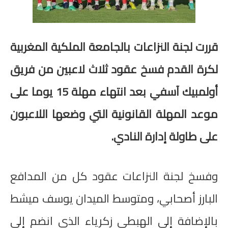
صوت وصورة
قررت لجنة النزاعات بالجامعة الملكية المغربية
لكرة القدم فسخ عقود ثلاث لاعبين من فريق
أولمبيك آسفي بعد انتهاء مهلة 15 يوما على
موعد المهلة القانونية التي وضعها اللاعبون
على طاولة إدارة النادي.
وفسخ لجنة النزاعات عقود كل من المدافع
البارز أصحابي، ومتوسط الميدان يوسف ميشط
بالإضافة إلى الهبطي زكرياء الذي انضم إلى