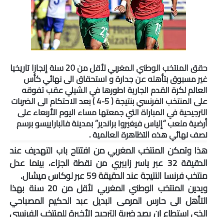
صوت وصورة
حقق المنتخب الوطني المغربي لأقل من 20 سنة إنجازا تاريخيا
غير مسبوق بتأهله عن جدارة و استحقاق الى نهائي كأس
العالم لكرة القدم الجارية اطورها في الشيلي عقب تفوقه
على المنتخب الفرنسي بنتيجة ( 5-4 ) بعد الاحتكام الى الضربات
الترجيحية في المباراة التي جمعتها مساء اليوم الأربعاء على
أرضية ملعب “إلياس فيغيروا براندير” بمدينة فالباراييسو برسم
نصف نهائي هذه التظاهرة العالمية .
هذا وتمكن المنتخب المغربي من افتتاح باب التهديف عند
الدقيقة 32 عبر ياسر زابيري من نقطة الجزاء، بينما عدل
منتخب فرنسا النتيجة عند الدقيقة 59 عبر لوكاس ميشال.
ويدين المنتخب الوطني المغربي لأقل من 20 سنة بهذا
التأهل الى حارس المرمى البديل عبد الحكيم المصباحي
الذي استطاع ان يصد ضربة الترجيح الأخيرة للمنتخب الفرنسي