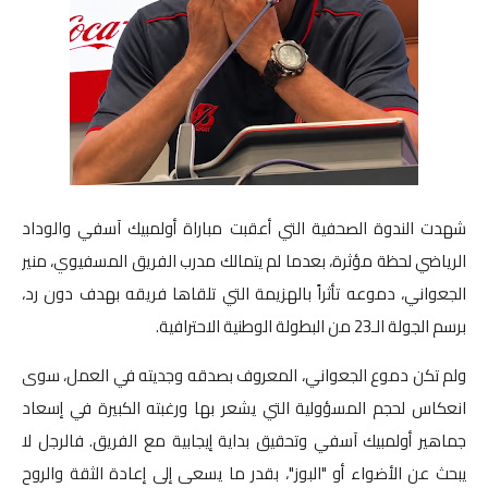
صوت وصورة
شهدت الندوة الصحفية التي أعقبت مباراة أولمبيك آسفي والوداد
الرياضي لحظة مؤثرة، بعدما لم يتمالك مدرب الفريق المسفيوي، منير
الجعواني، دموعه تأثراً بالهزيمة التي تلقاها فريقه بهدف دون رد،
برسم الجولة الـ23 من البطولة الوطنية الاحترافية.
ولم تكن دموع الجعواني، المعروف بصدقه وجديته في العمل، سوى
انعكاس لحجم المسؤولية التي يشعر بها ورغبته الكبيرة في إسعاد
جماهير أولمبيك آسفي وتحقيق بداية إيجابية مع الفريق. فالرجل لا
يبحث عن الأضواء أو "البوز"، بقدر ما يسعى إلى إعادة الثقة والروح