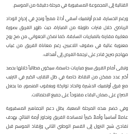
القتالية إلى المجموعة المسفيوية في مرحلة دقيقة من الموسم.
ورغم الخسارة، قدم أولمبيك آسفي أداءً مميزاً ونجح في إحراج الوداد
الرياضي خلال فترات طويلة من المباراة، حيث ظهر الفريق بصورة
مغايرة مقارنة بالمباريات السابقة. كما تمكن الجعواني من ضخ روح
معنوية عالية في صفوف اللاعبين، رغم معاناة الفريق من غياب
مهاجم صريح قادر على ترجمة الفرص إلى أهداف.
وتبقى أمام الفريق سبع مباريات حاسمة، سيكون مطالباً خلالها بحصد
أكبر عدد ممكن من النقاط، خاصة في ظل التقارب الكبير في الترتيب
مع فرق أولمبيك الدشيرة واتحاد تواركة ويعقوب المنصور، ما يجعل
الصراع على ضمان البقاء مفتوحاً على جميع الاحتمالات.
وفي خضم هذه المرحلة الصعبة، يظل دعم الجماهير المسفيوية
عاملاً أساسياً وأملاً كبيراً لمساندة الفريق وتجاوز أزمة النتائج، بهدف
تفادي شبح النزول إلى القسم الوطني الثاني وإنقاذ الموسم قبل