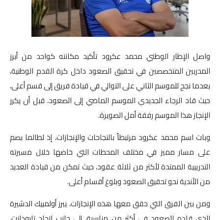
صوت وصورة
واصل الإطار الوطني محمد عكرود تأكيد مكانته كواحد من أبرز
المدربين المتخصصين في تحقيق الصعود داخل كرة القدم الوطنية،
بعدما نجح للموسم الثاني على التوالي في قيادة فريق إلى قسم أعلى،
حيث قاد الرجاء الجديدي الموسم الماضي إلى الصعود، قبل أن يكرر
الإنجاز هذا الموسم رفقة أمل الصويرة.
وبات اسم محمد عكرود مرتبطاً بالنجاحات والإنجازات، إذ لطالما بصم
على مسار مميز في مختلف المحطات التي خاضها خلال مسيرته
التدريبية الممتدة لأكثر من ثلاثة عقود، حيث تمكن من قيادة العديد
من الأندية نحو تحقيق الصعود وبلوغ أقسام أعلى.
ومن بين الفرق التي حقق معها هذه الإنجازات، يبرز أولمبيك الدشيرة
الذي قاده للصعود في أكثر من مناسبة، إلى جانب اتحاد تارودانت،