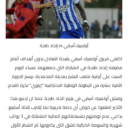
صوت وصورة
أولمبيك أسفي vs إتحاد طنجة
اكتفى فريق
أولمبيك آسفي
بنتيجة التعادل بدون أهداف أمام
مضيفه إتحاد طنجة في المباراة التي جمعتهما، مساء اليوم
السبت على أرضية ملعب البشير بمدينة المحمدية، برسم الدورة
الثانية عشرة من
البطولة الوطنية الاحترافية
"إينوي" لكرة القدم.
وفشل أولمبيك آسفي في هزم اتحاد طنجة علما ان لاعبو هذا
الأخير امتنعوا عن خوض أي حصة تدريبية لما يُقارب ثلاثة أسابيع،
بداعي عدم توصلهم بمستحقاتهم المالية المتمثلة في 3 رواتب
شهرية والسومة الكرائية للشق التي يكترونها ثم الشطر الأول