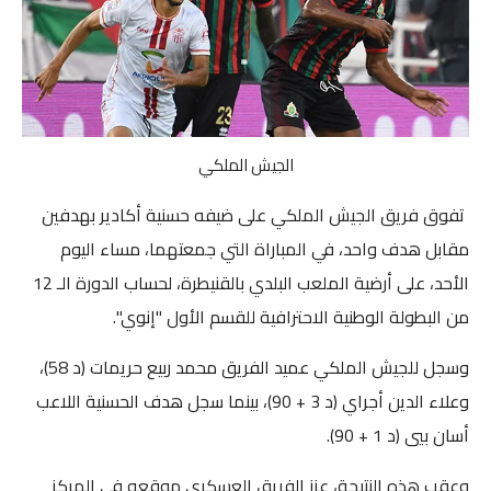
صوت وصورة
الجيش الملكي
تفوق فريق
الجيش الملكي
على ضيفه حسنية أكادير بهدفين
مقابل هدف واحد، في المباراة التي جمعتهما، مساء اليوم
الأحد، على أرضية الملعب البلدي بالقنيطرة، لحساب الدورة الـ 12
من
البطولة الوطنية الاحترافية
للقسم الأول "إنوي".
وسجل للجيش الملكي عميد الفريق محمد ربيع حريمات (د 58)،
وعلاء الدين أجراي (د 3 + 90)، بينما سجل هدف الحسنية اللاعب
أسان بيي (د 1 + 90).
وعقب هذه النتيجة، عزز الفريق العسكري موقعه في المركز