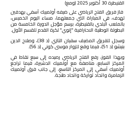
القنيطرة 30 أكتوبر 2025 (ومع)
صوت وصورة
فاز فريق الفتح الرياضي على ضيفه أولمبيك آسفي بهدفين
لهدف، في المباراة التي جمعتهما، مساء اليوم الخميس،
بالملعب البلدي بالقنيطرة، برسم مؤجل الدورة الخامسة من
البطولة الوطنية الاحترافية "إنوي" لكرة القدم للقسم الأول.
وسجل للفريق المضيف سفيان التازي (د 38)، وصلاح الدين
بنيشو (د 51)، فيما وقع للزوار موسى كوني (د 56).
وبهذا الفوز، رفع الفتح الرياضي رصيده إلى سبع نقاط في
المركز السابع، مناصفة مع أولمبيك الدشيرة، فيما تراجع
أولمبيك آسفي إلى المركز التاسع، إلى جانب فرق أولمبيك
الزمامرة واتحاد تواركة واتحاد طنجة.