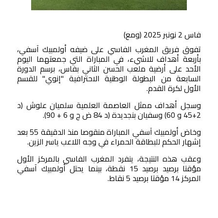
صوت وصورة
فاس 2 نونبر 2025 (ومع)
تفوق فريق المغرب الفاسي على ضيفه أولمبيك آسفي،
بأربعة أهداف للاشيء، في المباراة التي جمعتهما اليوم
الأحد على أرضية ملعب الحسن الثاني بفاس، برسم الدورة
السابعة من البطولة الوطنية الاحترافية "إنوي" للقسم
الأول لكرة القدم.
وسجل أهداف ممثل العاصمة العلمية سلميان علوش (د
2+45 و 60) وسفيان بنجديدة (د 84 ض ج و 6 + 90).
وخاض أولمبيك آسفي المباراة منقوصا منذ الدقيقة 55 بعد
إشهار الحكم للبطاقة الحمراء في وجه اللاعب ياسر الزين.
وعقب هذه النتيجة، ينفرد المغرب الفاسي بالمركز الأول
مؤقتا برصيد برصيد 15 نقطة، بينما يحتل أولمبيك آسفي
المركز 14 مؤقتا برصيد 5 نقاط.