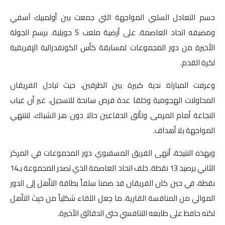
صوت وصورة
حسم التعادل السلبي المواجهة التي جمعت بين أولمبيك آسفي
ومضيفه اتحاد العاصمة، على أرضية ملعب 5 جويلية، برسم الجولة
الأخيرة من دور المجموعات لمسابقة كأس الكونفدرالية الإفريقية
لكرة القدم.
وعرفت المباراة ندية كبيرة بين الطرفين، حيث تبادل الفريقان
المحاولات الهجومية وخلقا عدة فرص سانحة للتسجيل، غير أن غياب
النجاعة أمام المرمى وتألق الدفاعين حالا دون هز الشباك، لتنتهي
المواجهة بلا أهداف.
وبهذه النتيجة، أنهى الفريق المسفيوي دور المجموعات في المركز
الثاني برصيد 13 نقطة، خلف اتحاد العاصمة الذي تصدر المجموعة بـ14
نقطة، في حين كان الفريقان قد ضمنا سلفاً بطاقة التأهل إلى الدور
الموالي من المنافسة القارية، ما جعل اللقاء شكلياً من حيث التأهل
لكنه حافظ على طابعه التنافسي حتى الدقائق الأخيرة.